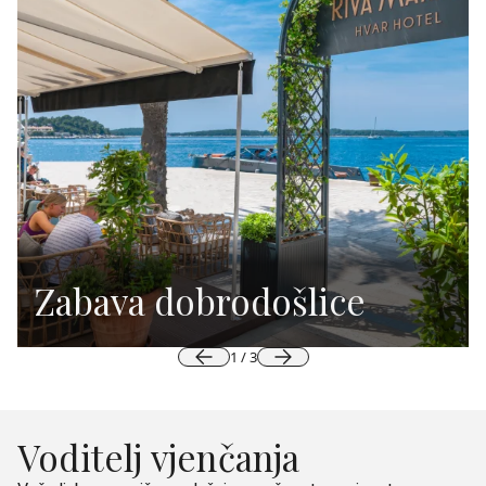
Zabava dobrodošlice
1
/
3
Voditelj vjenčanja