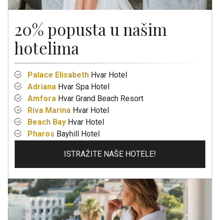
20% popusta u našim
hotelima
Palace Elisabeth
Hvar Hotel
Adriana
Hvar Spa Hotel
Amfora
Hvar Grand Beach Resort
Riva Marina
Hvar Hotel
Beach Bay
Hvar Hotel
Pharos
Bayhill Hotel
ISTRAŽITE NAŠE HOTELE!