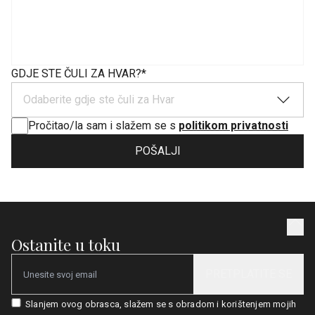
GDJE STE ČULI ZA HVAR?
*
Odaberite gdje ste čuli za Hvar
Pročitao/la sam i slažem se s
politikom privatnosti
POŠALJI
Ostanite u toku
PRETPLATITE SE
Email
Slanjem ovog obrasca, slažem se s obradom i korištenjem mojih