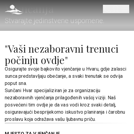
Vjenčanja
Stvarajte jedinstvene uspomene.
"Vaši nezaboravni trenuci
počinju ovdje"
Osigurajte svoje bajkovito vjenčanje u Hvaru, gdje zalasci
sunca predstavljaju obećanje, a svaki trenutak se odvija
poput sna.
Sunčani Hvar specijaliziran je za organizaciju
nezaboravnih vjenčanja prilagođenih vašoj viziji. Naš
posvećeni tim ovdje je da vas vodi kroz svaki detalj,
osiguravajući besprijekorno iskustvo planiranja i čarobnu
proslavu koja odražava vašu ljubavnu priču.
MJESTO ZA VJENČANJE