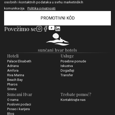
osobnih i kontaktnih podataka u svrhu marketinških
komunikacija.
Politika privatnosti
PROMOTIVNI KÔD
Povežimo se
Hoteli
Usluge
Palace Elisabeth
Posebne ponude
Adriana
Iskustva
Amfora
Događaji
Riva Marina
Transfer
Beach Bay
Pharos
Sirena
Suncani Hvar
Trebate pomoć?
O nama
Kontaktirajte nas
Poslovni podaci
Posao i karijera
Blog