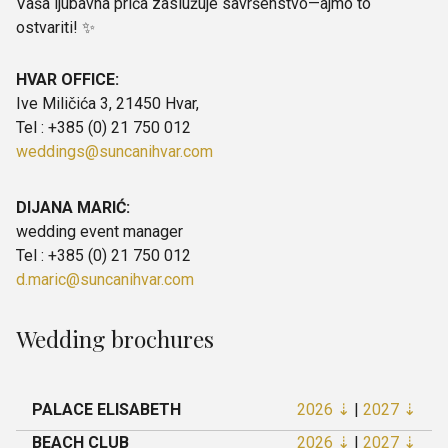
Vaša ljubavna priča zaslužuje savršenstvo—ajmo to
ostvariti! ✨
HVAR OFFICE:
Ive Miličića 3, 21450 Hvar,
Tel : +385 (0) 21 750 012
weddings@suncanihvar.com
DIJANA MARIĆ:
wedding event manager
Tel : +385 (0) 21 750 012
d.maric@suncanihvar.com
Wedding brochures
PALACE ELISABETH
2026 ⇣
|
2027 ⇣
BEACH CLUB
2026 ⇣
|
2027 ⇣