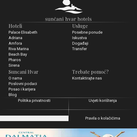
Hoteli
Usluge
Palace Elisabeth
Posebne ponude
Adriana
Iskustva
Amfora
Događaji
Riva Marina
Transfer
Beach Bay
Pharos
Sirena
Suncani Hvar
Trebate pomoć?
O nama
Kontaktirajte nas
Poslovni podaci
Posao i karijera
Blog
Politika privatnosti
Uvjeti korištenja
Postavke kolačića
Pravila o kolačićima