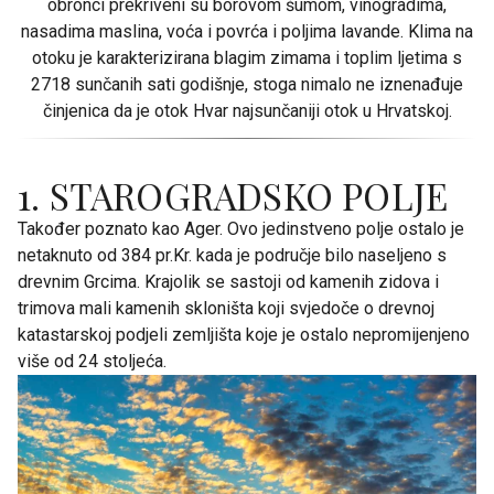
obronci prekriveni su borovom šumom, vinogradima,
nasadima maslina, voća i povrća i poljima lavande. Klima na
otoku je karakterizirana blagim zimama i toplim ljetima s
2718 sunčanih sati godišnje, stoga nimalo ne iznenađuje
činjenica da je otok Hvar najsunčaniji otok u Hrvatskoj.
1. STAROGRADSKO POLJE
Također poznato kao Ager. Ovo jedinstveno polje ostalo je
netaknuto od 384 pr.Kr. kada je područje bilo naseljeno s
drevnim Grcima. Krajolik se sastoji od kamenih zidova i
trimova mali kamenih skloništa koji svjedoče o drevnoj
katastarskoj podjeli zemljišta koje je ostalo nepromijenjeno
više od 24 stoljeća.