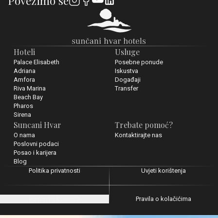
Povežimo se
Hoteli
Usluge
Palace Elisabeth
Posebne ponude
Adriana
Iskustva
Amfora
Događaji
Riva Marina
Transfer
Beach Bay
Pharos
Sirena
Suncani Hvar
Trebate pomoć?
O nama
Kontaktirajte nas
Poslovni podaci
Posao i karijera
Blog
Politika privatnosti
Uvjeti korištenja
Postavke kolačića
Pravila o kolačićima