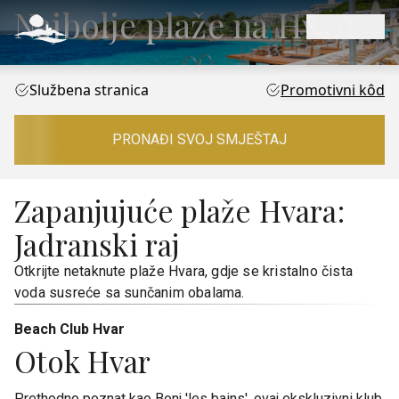
Najbolje plaže na Hvaru
Službena stranica
Promotivni kôd
PRONAĐI SVOJ SMJEŠTAJ
Zapanjujuće plaže Hvara:
Jadranski raj
Otkrijte netaknute plaže Hvara, gdje se kristalno čista
voda susreće sa sunčanim obalama.
Beach Club Hvar
Otok Hvar
Prethodno poznat kao Bonj 'les bains', ovaj ekskluzivni klub