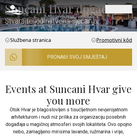
Sunčani Hvar događaji
Stvarajte jedinstvena sjećanja.
Službena stranica
Promotivni kôd
PRONAĐI SVOJ SMJEŠTAJ
Events at Suncani Hvar give
you more
Otok Hvar je blagoslovljen s tisućljetnom nevjerojatnom
arhitekturom i nudi niz prilika za organizaciju posebnih
događaja u magičnoj atmosferi svojih lokaliteta. Ovo opojno
nebo, zamagljeno mirisima lavande, ružmarina i vrije,