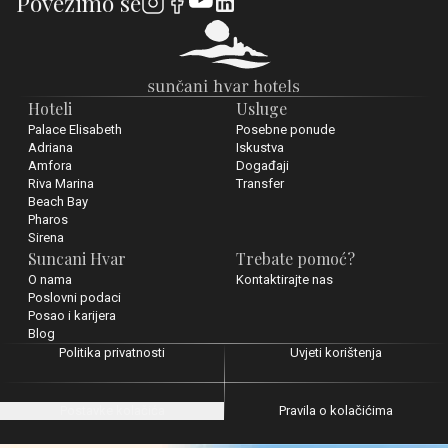
Povežimo se
Hoteli
Usluge
Palace Elisabeth
Posebne ponude
Adriana
Iskustva
Amfora
Događaji
Riva Marina
Transfer
Beach Bay
Pharos
Sirena
Suncani Hvar
Trebate pomoć?
O nama
Kontaktirajte nas
Poslovni podaci
Posao i karijera
Blog
Politika privatnosti
Uvjeti korištenja
Postavke kolačića
Pravila o kolačićima