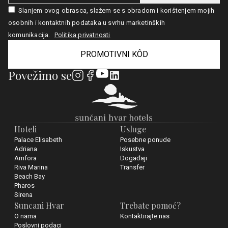
Slanjem ovog obrasca, slažem se s obradom i korištenjem mojih
osobnih i kontaktnih podataka u svrhu marketinških
komunikacija.
Politika privatnosti
PROMOTIVNI KÔD
Povežimo se
Hoteli
Usluge
Palace Elisabeth
Posebne ponude
Adriana
Iskustva
Amfora
Događaji
Riva Marina
Transfer
Beach Bay
Pharos
Sirena
Suncani Hvar
Trebate pomoć?
O nama
Kontaktirajte nas
Poslovni podaci