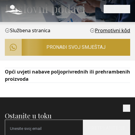
Poslovni podaci
Službena stranica
Promotivni kôd
PRONAĐI SVOJ SMJEŠTAJ
Opći uvjeti nabave poljoprivrednih ili prehrambenih
proizvoda
Ostanite u toku
PRETPLATITE SE
Email