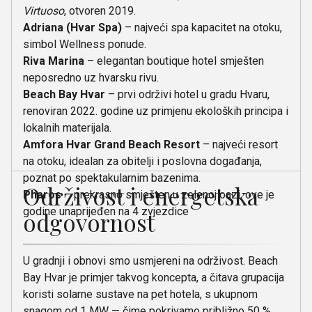
Virtuoso
, otvoren 2019.
Adriana (Hvar Spa)
– najveći spa kapacitet na otoku,
simbol Wellness ponude.
Riva Marina
– elegantan boutique hotel smješten
neposredno uz hvarsku rivu.
Beach Bay Hvar
– prvi održivi hotel u gradu Hvaru,
renoviran 2022. godine uz primjenu ekoloških principa i
lokalnih materijala.
Amfora Hvar Grand Beach Resort
– najveći resort
na otoku, idealan za obitelji i poslovna događanja,
poznat po spektakularnim bazenima.
Održivost i energetska
Pharos
– prekrasno smješten u zelenoj oazi, ove je
godine unaprijeđen na 4 zvjezdice
odgovornost
U gradnji i obnovi smo usmjereni na održivost. Beach
Bay Hvar je primjer takvog koncepta, a čitava grupacija
koristi solarne sustave na pet hotela, s ukupnom
snagom od 1 MW — čime pokrivamo približno 50 %