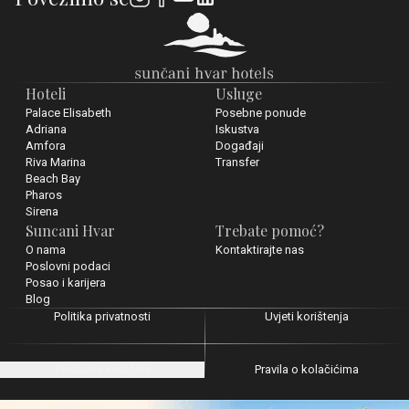
Hoteli
Usluge
Palace Elisabeth
Posebne ponude
Adriana
Iskustva
Amfora
Događaji
Riva Marina
Transfer
Beach Bay
Pharos
Sirena
Suncani Hvar
Trebate pomoć?
O nama
Kontaktirajte nas
Poslovni podaci
Posao i karijera
Blog
Politika privatnosti
Uvjeti korištenja
Postavke kolačića
Pravila o kolačićima