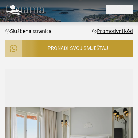
O nama
Službena stranica
Promotivni kôd
PRONAĐI SVOJ SMJEŠTAJ