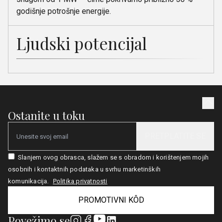
godišnje potrošnje energije.
Ljudski potencijal
Ostanite u toku
PRETPLATITE SE
Email
Slanjem ovog obrasca, slažem se s obradom i korištenjem mojih
osobnih i kontaktnih podataka u svrhu marketinških
komunikacija.
Politika privatnosti
PROMOTIVNI KÔD
Povežimo se