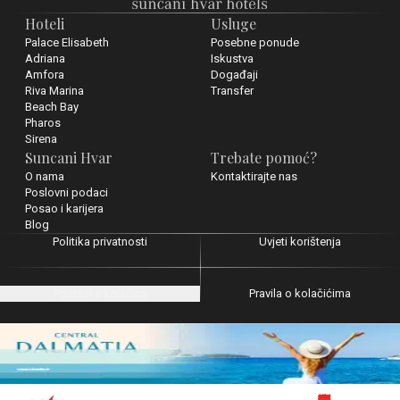
Hoteli
Usluge
Palace Elisabeth
Posebne ponude
Adriana
Iskustva
Amfora
Događaji
Riva Marina
Transfer
Beach Bay
Pharos
Sirena
Suncani Hvar
Trebate pomoć?
O nama
Kontaktirajte nas
Poslovni podaci
Posao i karijera
Blog
Politika privatnosti
Uvjeti korištenja
Postavke kolačića
Pravila o kolačićima