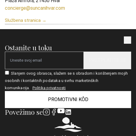
Plaža Amfora, 21450 Hvar
concierge@suncanihvar.com
Službena stranica →
Ostanite u toku
PRETPLATITE SE
Email
Slanjem ovog obrasca, slažem se s obradom i korištenjem mojih
osobnih i kontaktnih podataka u svrhu marketinških
komunikacija.
Politika privatnosti
PROMOTIVNI KÔD
Povežimo se