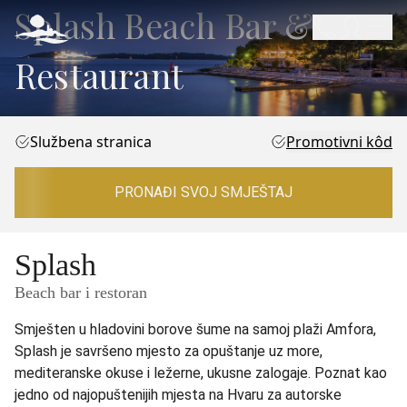
Splash Beach Bar &
Restaurant
Službena stranica
Promotivni kôd
PRONAĐI SVOJ SMJEŠTAJ
Splash
Beach bar i restoran
Smješten u hladovini borove šume na samoj plaži Amfora,
Splash je savršeno mjesto za opuštanje uz more,
mediteranske okuse i ležerne, ukusne zalogaje. Poznat kao
jedno od najopuštenijih mjesta na Hvaru za autorske