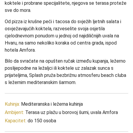
koktele i probrane specijalitete, njegova se terasa proteže
sve do mora.
Od pizza iz krušne peći i tacosa do svježih ljetnih salata i
osvježavajućih koktela, razveselite svoja osjetila
cjelodnevnom ponudom u jednoj od najidiličnijih uvala na
Hvaru, na samo nekoliko koraka od centra grada, ispod
hotela Amfora.
Bilo da svraćate na opušten ručak između kupanja, ležerno
poslijepodne na ležaljci ili koktele uz zalazak sunca s
prijateljima, Splash pruža bezbrižnu atmosferu beach cluba
s ležernim mediteranskim šarmom.
Kuhinja:
Mediteranska i ležerna kuhinja
Ambijent:
Terasa uz plažu u borovoj šumi, uvala Amfora
Kapacitet:
do 150 osoba