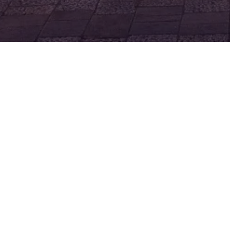
Palac
hotel
od na
hotel
inspe
poseb