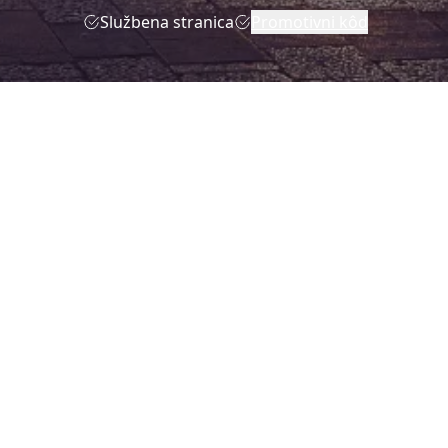
Službena stranica
Promotivni kôd
nded
dnom
g
, s
ustvo