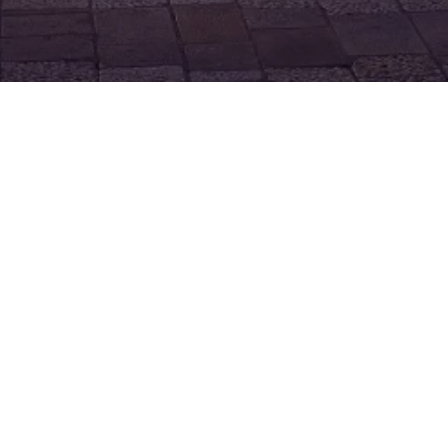
e Elisabeth, Hvar Hotel
uvršten je među Recomme
e u vodiču
Forbes Travel Guide za 2026. godinu
, je
juglednijih svjetskih autoriteta u području luksuzno
ijerstva. Ovaj vodič poznat je po profesionalnim
ktorima koji anonimno ocjenjuju hotele diljem svijeta
nim naglaskom na kvalitetu usluge i cjelokupno isk