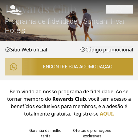
Rewards Club
Programa de fidelidade - Suncani Hvar
Hotels
Sítio Web oficial
Código promocional
ENCONTRE SUA ACOMODAÇÃO
Bem-vindo ao nosso programa de fidelidade! Ao se
tornar membro do
Rewards Club
, você tem acesso a
benefícios exclusivos para membros, e a adesão é
totalmente gratuita. Registre-se
AQUI.
Garantia da melhor
Ofertas e promoções
tarifa
exclusivas