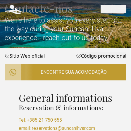
Contacte-nos
We're here to assist you every step of
the way during your Suncani Hvar
experience - reach out to us today!
Sítio Web oficial
Código promocional
ENCONTRE SUA ACOMODAÇÃO
General informations
Reservation & informations:
Tel: +385 21 750 555
email: reservations@suncanihvar.com