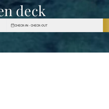
en deck
CHECK-IN - CHECK-OUT
Con
NOME
*
NÚMERO DE CONTATO
ço