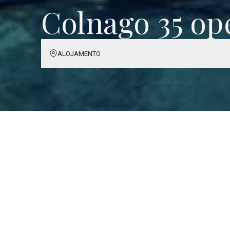
Colnago 35 op
ALOJAMENTO
Informação
✓ Comprimento: 36 pés / 11m
✓ Capacidade: 14 passageiros
✓ Motor: interno, 500HP
✓ Consumo: 60 litros por hora
✓ Tripulação: obrigatória - incluída no pre