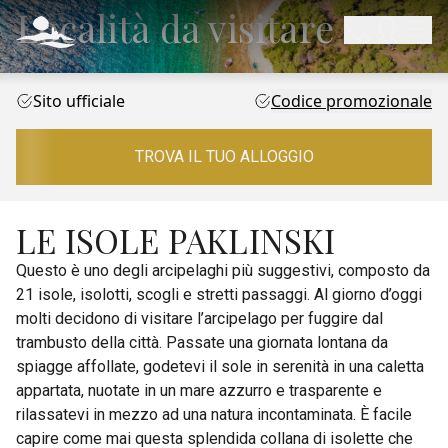
Località da visitare
Sito ufficiale
Codice promozionale
TROVA IL TUO ALLOGGIO
LE ISOLE PAKLINSKI
Questo è uno degli arcipelaghi più suggestivi, composto da
21 isole, isolotti, scogli e stretti passaggi. Al giorno d’oggi
molti decidono di visitare l’arcipelago per fuggire dal
trambusto della città. Passate una giornata lontana da
spiagge affollate, godetevi il sole in serenità in una caletta
appartata, nuotate in un mare azzurro e trasparente e
rilassatevi in mezzo ad una natura incontaminata. È facile
capire come mai questa splendida collana di isolette che