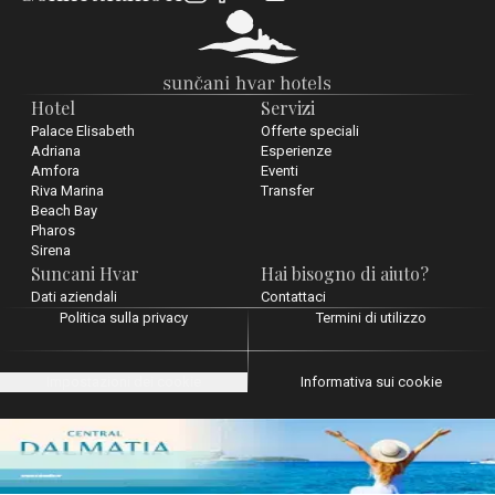
Hotel
Servizi
Palace Elisabeth
Offerte speciali
Adriana
Esperienze
Amfora
Eventi
Riva Marina
Transfer
Beach Bay
Pharos
Sirena
Suncani Hvar
Hai bisogno di aiuto?
Dati aziendali
Contattaci
Politica sulla privacy
Termini di utilizzo
Impostazioni dei cookie
Informativa sui cookie