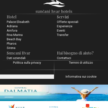
Hotel
Servizi
Palace Elisabeth
Offerte speciali
Adriana
Esperienze
Amfora
Eventi
Riva Marina
Transfer
Beach Bay
Pharos
Sirena
Suncani Hvar
Hai bisogno di aiuto?
Dati aziendali
Contattaci
Politica sulla privacy
Termini di utilizzo
Impostazioni dei cookie
Informativa sui cookie