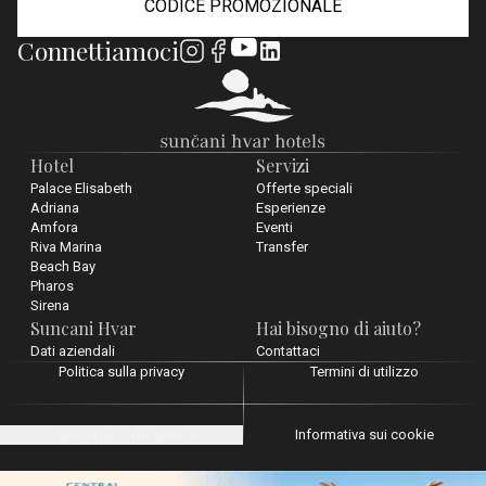
CODICE PROMOZIONALE
Connettiamoci
Hotel
Servizi
Palace Elisabeth
Offerte speciali
Adriana
Esperienze
Amfora
Eventi
Riva Marina
Transfer
Beach Bay
Pharos
Sirena
Suncani Hvar
Hai bisogno di aiuto?
Dati aziendali
Contattaci
Politica sulla privacy
Termini di utilizzo
Impostazioni dei cookie
Informativa sui cookie