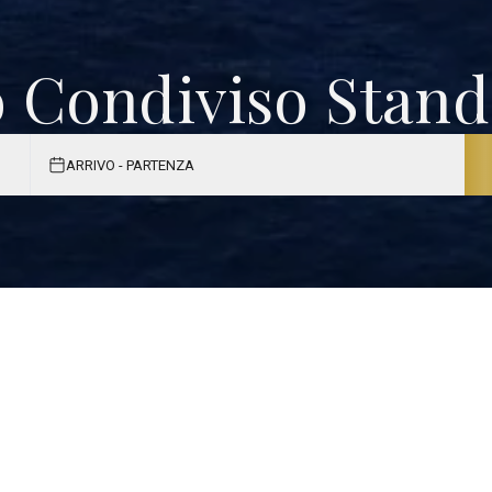
 Condiviso Stan
ARRIVO - PARTENZA
Co
NOME
*
e
EMAIL
*