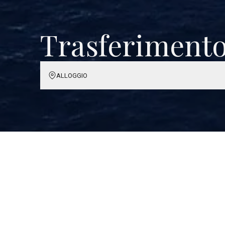
Trasferimento
ALLOGGIO
Trasferimento Condiviso Standard
Il trasferimento standard è organizzato utilizzando l
linee regolari di traghetti e catamarani ed è
disponibile per chi arriva all'aeroporto di Spalato
prima delle 19:00 e parte dall'aeroporto di Spalato